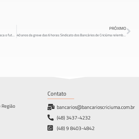
PRÓXIMO
1º Fórum Brasileiro de Inovação Sindical reúne lideranças e destaca o futuro do movimento sindical no país
40 anos da greve das 6 horas: Sindicato dos Bancários de Criciúma relembra conquista histórica na Caixa
Contato
e Região
bancarios@bancarioscriciuma.com.br
(48) 3437-4232
(48) 9 8403-4842