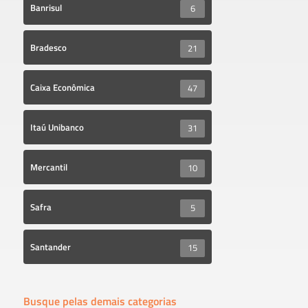
Banrisul
6
Bradesco
21
Caixa Econômica
47
Itaú Unibanco
31
Mercantil
10
Safra
5
Santander
15
Busque pelas demais categorias