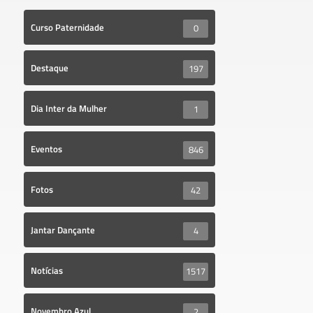
Curso Paternidade
0
Destaque
197
Dia Inter da Mulher
1
Eventos
846
Fotos
42
Jantar Dançante
4
Notícias
1517
Novembro Azul
2