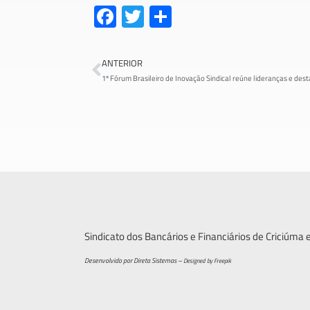
Fa
T
S
ce
wi
h
b
tt
ar
ANTERIOR
o
er
e
ok
Sindicato dos Bancários e Financiários de Criciúma 
Desenvolvido por Direta Sistemas –
Designed by Freepik