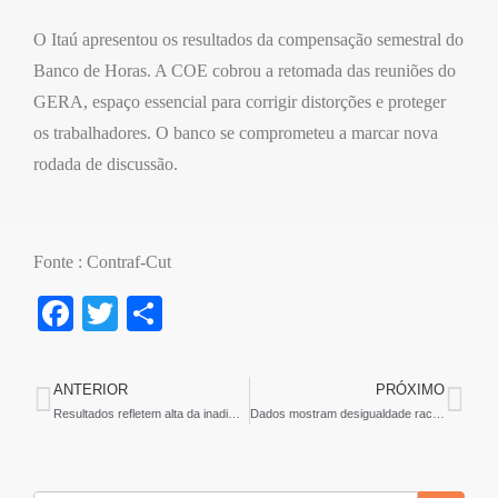
O Itaú apresentou os resultados da compensação semestral do
Banco de Horas. A COE cobrou a retomada das reuniões do
GERA, espaço essencial para corrigir distorções e proteger
os trabalhadores. O banco se comprometeu a marcar nova
rodada de discussão.
Fonte : Contraf-Cut
F
T
S
a
wi
h
c
tt
ar
ANTERIOR
PRÓXIMO
e
er
e
Resultados refletem alta da inadimplência, especialmente no agro, enquanto banco reduz quadro de trabalhadores e intensifica pressão por metas
Dados mostram desigualdade racial na Caixa
b
o