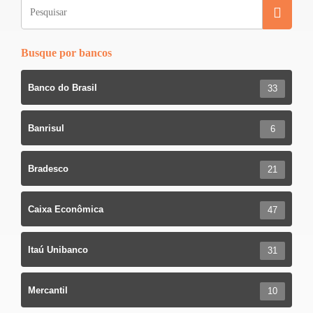
o
k
Busque por bancos
Banco do Brasil
33
Banrisul
6
Bradesco
21
Caixa Econômica
47
Itaú Unibanco
31
Mercantil
10