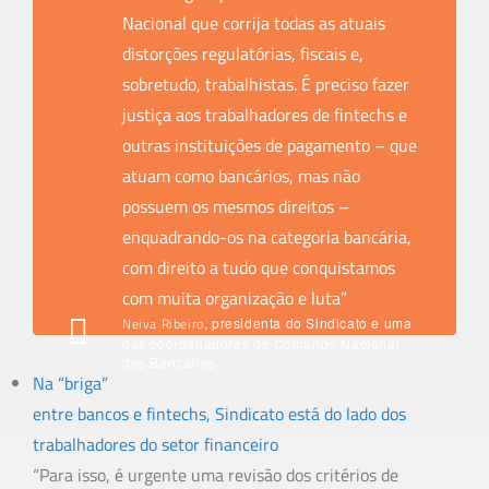
Nacional que corrija todas as atuais
distorções regulatórias, fiscais e,
sobretudo, trabalhistas. É preciso fazer
justiça aos trabalhadores de fintechs e
outras instituições de pagamento – que
atuam como bancários, mas não
possuem os mesmos direitos –
enquadrando-os na categoria bancária,
com direito a tudo que conquistamos
com muita organização e luta”
Neiva Ribeiro
, presidenta do Sindicato e uma
das coordenadoras do Comando Nacional
dos Bancários
Na “briga”
entre bancos e fintechs, Sindicato está do lado dos
trabalhadores do setor financeiro
“Para isso, é urgente uma revisão dos critérios de