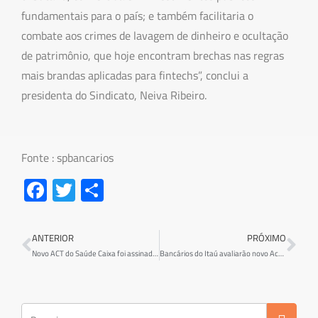
fundamentais para o país; e também facilitaria o
combate aos crimes de lavagem de dinheiro e ocultação
de patrimônio, que hoje encontram brechas nas regras
mais brandas aplicadas para fintechs”, conclui a
presidenta do Sindicato, Neiva Ribeiro.
Fonte : spbancarios
Fa
T
S
ce
wi
h
b
tt
ar
ANTERIOR
PRÓXIMO
o
er
e
Novo ACT do Saúde Caixa foi assinado na última quarta-feira (31/12).
Bancários do Itaú avaliarão novo Acordo Coletivo em assembleias a serem realizadas no dia 13 de janeiro
ok