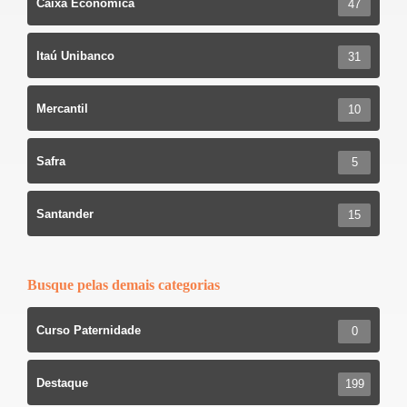
Caixa Econômica
47
Itaú Unibanco
31
Mercantil
10
Safra
5
Santander
15
Busque pelas demais categorias
Curso Paternidade
0
Destaque
199