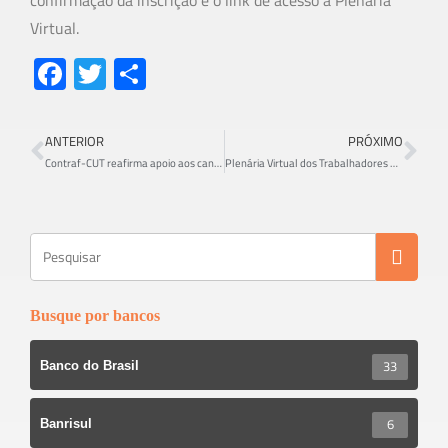
confirmação da inscrição e o link de acesso à Plenária
Virtual.
Fa
T
S
ce
wi
h
b
tt
ar
ANTERIOR
PRÓXIMO
o
er
e
Contraf-CUT reafirma apoio aos candidatos do grupo Participantes Funcef no segundo turno das eleições
Plenária Virtual dos Trabalhadores da Caixa
ok
Busque por bancos
33
Banco do Brasil
6
Banrisul