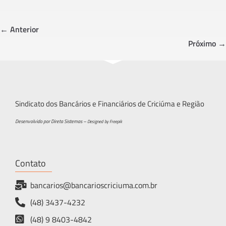
b
tt
ar
o
er
e
← Anterior
ok
Próximo →
Sindicato dos Bancários e Financiários de Criciúma e Região
Desenvolvido por Direta Sistemas –
Designed by Freepik
Contato
bancarios@bancarioscriciuma.com.br
(48) 3437-4232
(48) 9 8403-4842