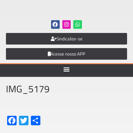
Sindicalize-se
Acesse nosso APP
IMG_5179
Fa
T
S
ce
wi
h