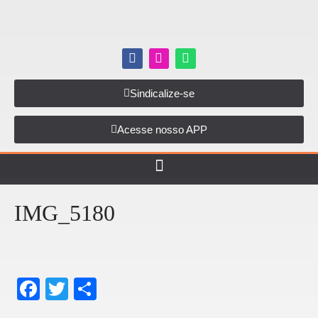
Sindicalize-se
Acesse nosso APP
IMG_5180
F
T
S
a
wi
h