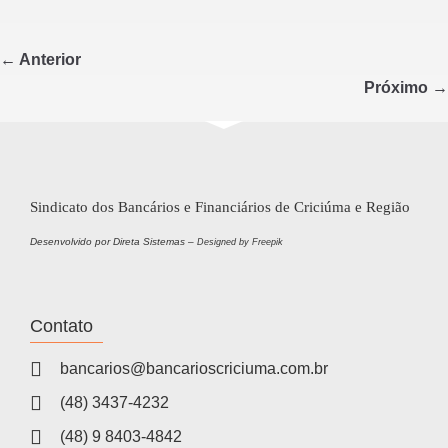
c
tt
ar
e
er
e
← Anterior
b
Próximo →
o
o
k
Sindicato dos Bancários e Financiários de Criciúma e Região
Desenvolvido por Direta Sistemas –
Designed by Freepik
Contato
bancarios@bancarioscriciuma.com.br
(48) 3437-4232
(48) 9 8403-4842