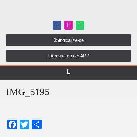
Sindicalize-se
Acesse nosso APP
IMG_5195
F
T
S
a
wi
h