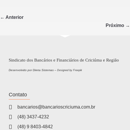
c
tt
ar
e
er
e
← Anterior
b
Próximo →
o
o
k
Sindicato dos Bancários e Financiários de Criciúma e Região
Desenvolvido por Direta Sistemas –
Designed by Freepik
Contato
bancarios@bancarioscriciuma.com.br
(48) 3437-4232
(48) 9 8403-4842