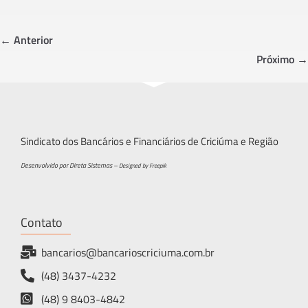
b
tt
ar
o
er
e
← Anterior
ok
Próximo →
Sindicato dos Bancários e Financiários de Criciúma e Região
Desenvolvido por Direta Sistemas –
Designed by Freepik
Contato
bancarios@bancarioscriciuma.com.br
(48) 3437-4232
(48) 9 8403-4842