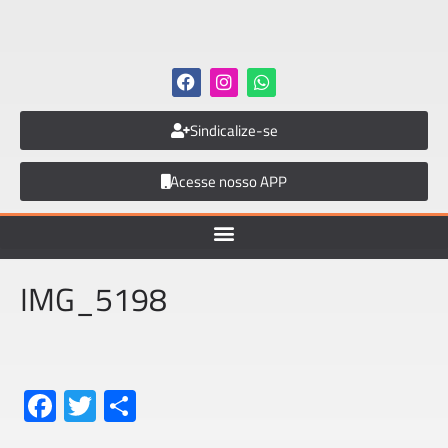
Sindicalize-se
Acesse nosso APP
IMG_5198
Fa
T
S
ce
wi
h