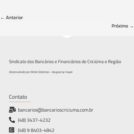
b
tt
ar
o
er
e
← Anterior
ok
Próximo →
Sindicato dos Bancários e Financiários de Criciúma e Região
Desenvolvido por Direta Sistemas –
Designed by Freepik
Contato
bancarios@bancarioscriciuma.com.br
(48) 3437-4232
(48) 9 8403-4842