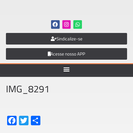
Sindicalize-se
Acesse nosso APP
IMG_8291
Fa
T
S
ce
wi
h