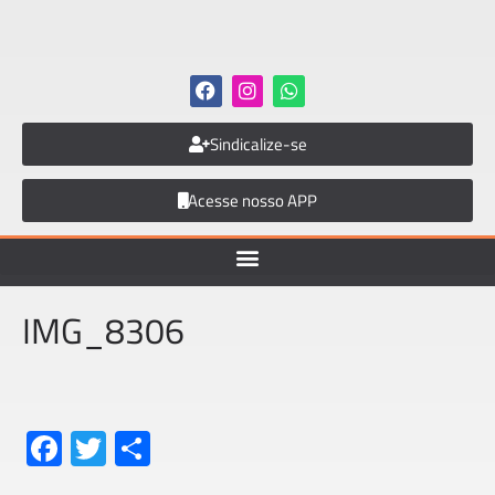
Sindicalize-se
Acesse nosso APP
IMG_8306
Fa
T
S
ce
wi
h