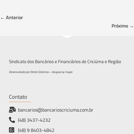
b
tt
ar
o
er
e
← Anterior
ok
Próximo →
Sindicato dos Bancários e Financiários de Criciúma e Região
Desenvolvido por Direta Sistemas –
Designed by Freepik
Contato
bancarios@bancarioscriciuma.com.br
(48) 3437-4232
(48) 9 8403-4842