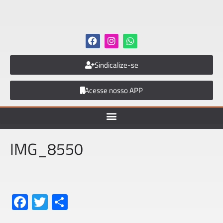
Sindicalize-se
Acesse nosso APP
IMG_8550
Fa
T
S
ce
wi
h