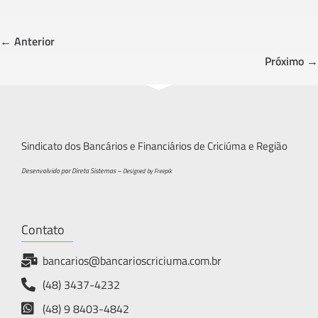
b
tt
ar
o
er
e
← Anterior
ok
Próximo →
Sindicato dos Bancários e Financiários de Criciúma e Região
Desenvolvido por Direta Sistemas –
Designed by Freepik
Contato
bancarios@bancarioscriciuma.com.br
(48) 3437-4232
(48) 9 8403-4842