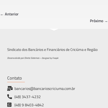
b
tt
ar
o
er
e
← Anterior
ok
Próximo →
Sindicato dos Bancários e Financiários de Criciúma e Região
Desenvolvido por Direta Sistemas –
Designed by Freepik
Contato
bancarios@bancarioscriciuma.com.br
(48) 3437-4232
(48) 9 8403-4842