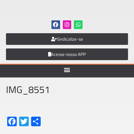
Sindicalize-se
Acesse nosso APP
IMG_8551
Fa
T
S
ce
wi
h