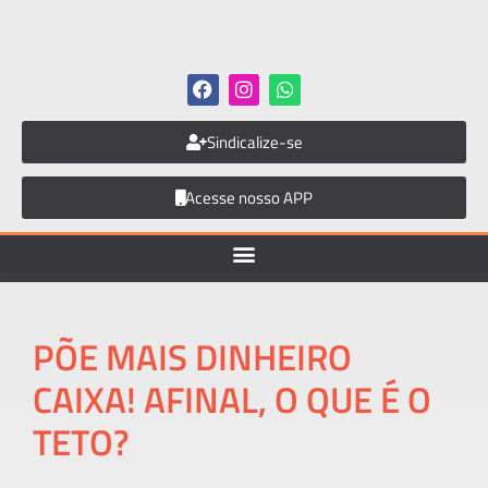
Sindicalize-se
Acesse nosso APP
PÕE MAIS DINHEIRO
CAIXA! AFINAL, O QUE É O
TETO?