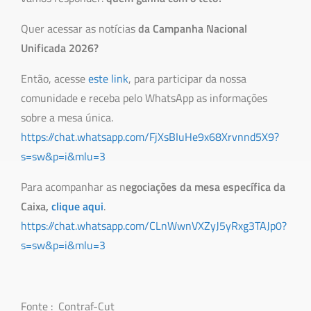
Quer acessar as notícias
da Campanha Nacional
Unificada 2026?
Então, acesse
este link
, para participar da nossa
comunidade e receba pelo WhatsApp as informações
sobre a mesa única.
https://chat.whatsapp.com/FjXsBIuHe9x68Xrvnnd5X9?
s=sw&p=i&mlu=3
Para acompanhar as n
egociações da mesa específica da
Caixa,
clique aqui
.
https://chat.whatsapp.com/CLnWwnVXZyJ5yRxg3TAJp0?
s=sw&p=i&mlu=3
Fonte : Contraf-Cut