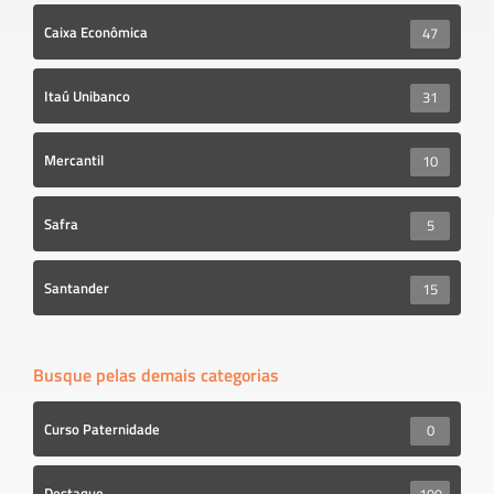
Caixa Econômica
47
Itaú Unibanco
31
Mercantil
10
Safra
5
Santander
15
Busque pelas demais categorias
Curso Paternidade
0
Destaque