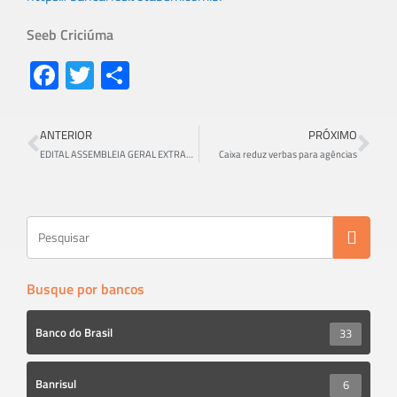
Seeb Criciúma
Fa
T
S
ce
wi
h
b
tt
ar
ANTERIOR
PRÓXIMO
o
er
e
EDITAL ASSEMBLEIA GERAL EXTRAORDINÁRIA ESPECÍFICA BANCO DAYCOVAL
Caixa reduz verbas para agências
ok
Busque por bancos
Banco do Brasil
33
Banrisul
6