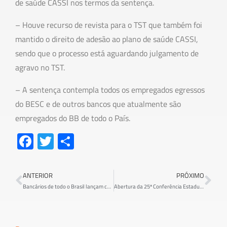
de saúde CASSI nos termos da sentença.
– Houve recurso de revista para o TST que também foi
mantido o direito de adesão ao plano de saúde CASSI,
sendo que o processo está aguardando julgamento de
agravo no TST.
– A sentença contempla todos os empregados egressos
do BESC e de outros bancos que atualmente são
empregados do BB de todo o País.
Fa
T
S
ce
wi
h
b
tt
ar
ANTERIOR
PRÓXIMO
o
er
e
Bancários de todo o Brasil lançam campanha #BancoParaTodos
Abertura da 25ª Conferência Estadual da Federação dos Trabalhadores do Ramo Financeiro de Santa Catarina
ok