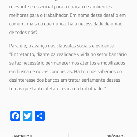
relevante e essencial para a criação de ambientes
melhores para o trabalhador. Em nome desse desafio em
comum, mais do que nunca, há a necessidade de união
de todos nós”.
Para ele, o avanço nas cláusulas sociais é evidente.
“Entretanto, diante da realidade vivida no setor bancário
se faz necessário permanecermos atentos e mobilizados
em busca de novas conquistas. Há tempos sabemos do
desinteresse dos bancos em tratar seriamente desses
temas que tanto afetam a vida do trabalhador”.
Fa
T
S
ce
wi
h
b
tt
ar
ANTERIOR
PRÓXIMO