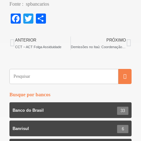
Fonte : spbancarios
F
T
S
a
wi
h
c
tt
ar
ANTERIOR
PRÓXIMO
e
er
e
CCT – ACT Folga Assiduidade
Demissões no Itaú: Coordenação da COE se reuniu com o banco e pediu revisão das demissões
b
o
o
k
Busque por bancos
Banco do Brasil
33
Banrisul
6