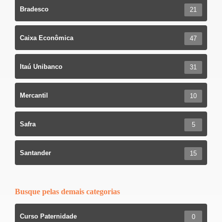
Bradesco
21
Caixa Econômica
47
Itaú Unibanco
31
Mercantil
10
Safra
5
Santander
15
Busque pelas demais categorias
Curso Paternidade
0