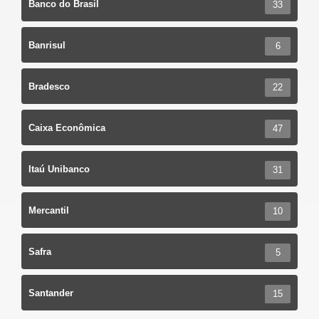
Banco do Brasil
33
Banrisul
6
Bradesco
22
Caixa Econômica
47
Itaú Unibanco
31
Mercantil
10
Safra
5
Santander
15