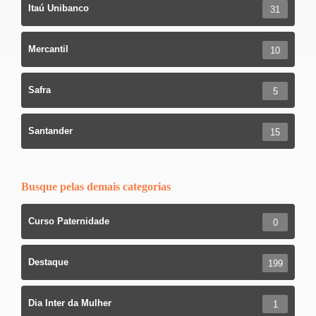
Itaú Unibanco
31
Mercantil
10
Safra
5
Santander
15
Busque pelas demais categorias
Curso Paternidade
0
Destaque
199
Dia Inter da Mulher
1