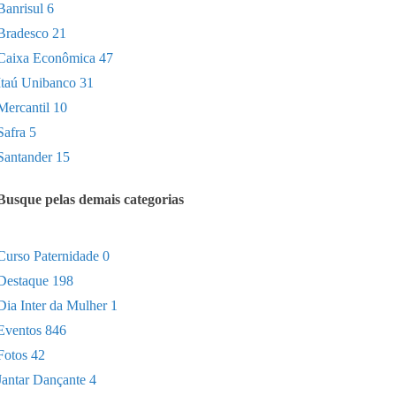
Banrisul
6
Bradesco
21
Caixa Econômica
47
Itaú Unibanco
31
Mercantil
10
Safra
5
Santander
15
Busque pelas demais categorias
Curso Paternidade
0
Destaque
198
Dia Inter da Mulher
1
Eventos
846
Fotos
42
Jantar Dançante
4