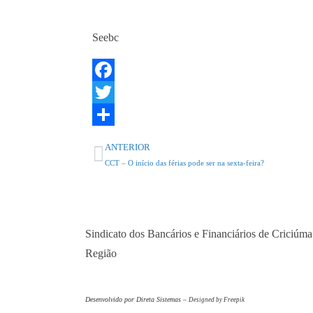
Seebc
F
a
T
c
w
S
ANTERIOR
e
i
h
CCT – O início das férias pode ser na sexta-feira?
b
t
a
o
t
r
o
e
e
Sindicato dos Bancários e Financiários de Criciúma
k
r
Região
Desenvolvido por Direta Sistemas –
Designed by Freepik