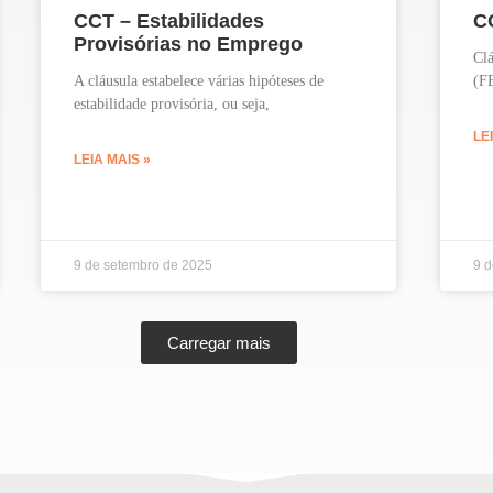
CCT – Estabilidades
C
Provisórias no Emprego
Clá
A cláusula estabelece várias hipóteses de
(F
estabilidade provisória, ou seja,
LE
LEIA MAIS »
9 de setembro de 2025
9 
Carregar mais