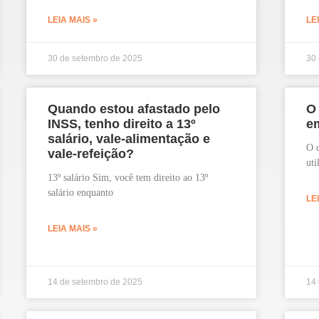
LEIA MAIS »
LE
30 de setembro de 2025
30
Quando estou afastado pelo
O
INSS, tenho direito a 13º
em
salário, vale-alimentação e
O 
vale-refeição?
uti
13º salário Sim, você tem direito ao 13º
salário enquanto
LE
LEIA MAIS »
14 de setembro de 2025
14