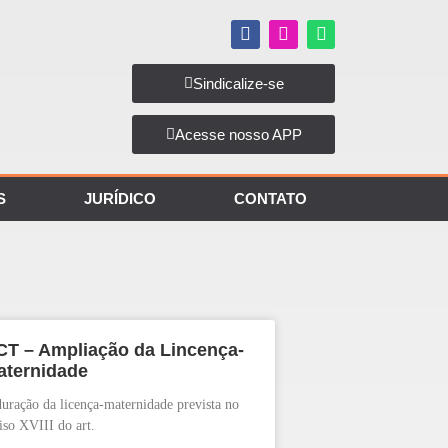
Sindicalize-se
Acesse nosso APP
S
JURÍDICO
CONTATO
CT – Ampliação da Lincença-
aternidade
uração da licença-maternidade prevista no
iso XVIII do art.