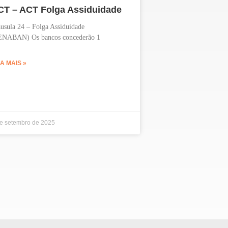
CT – ACT Folga Assiduidade
usula 24 – Folga Assiduidade
ENABAN) Os bancos concederão 1
IA MAIS »
de setembro de 2025