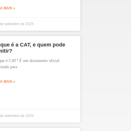
IA MAIS »
 de setembro de 2025
 que é a CAT, e quem pode
itir?
que é CAT? É um documento oficial
lizado para
IA MAIS »
 de setembro de 2025